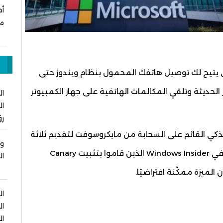
أط
م
م
 الميزة جزءًا من تطبيق Phone Link، الذي يتيح لك توصيل هاتفك المحمول بنظام ويندوز حتى
ديثة وتلقي المكالمات الهاتفية على جهاز الكمبيوتر
ال
ال
رؤ
لذكي القائم على السحابة من مايكروسوفت لتقديم ثلاثة
وز
ردود ذات صلة بسياق المحادثة، وسيجد المشاركون في Windows Insider الذين قاموا بتثبيت Canary
ال
ال
ال
ال