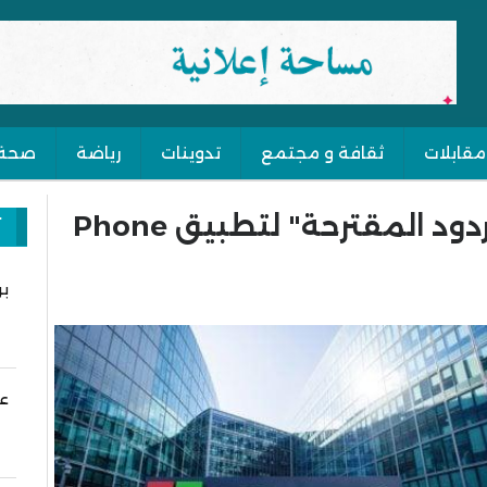
مقابلات
ثقافة و مجتمع
تدوينات
رياضة
صحة
مايكروسوفت تضيف ميزة "الردود المقترحة" لتطبيق Phone
آ
بر
عن