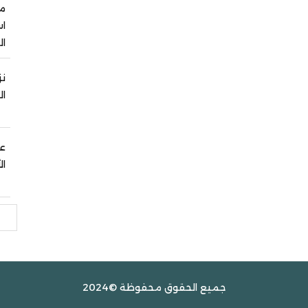
من
اس
ال
نز
ال
عي
ال
بحث
جميع الحقوق محفوظة ©2024