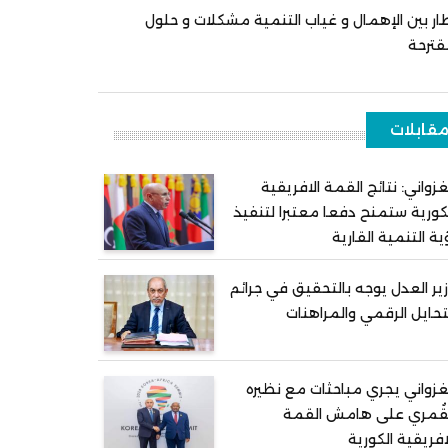
ار بين الإهمال و غياب التنمية مشكلات و حلول
قترحة
قابلات
غزواني: نتائج القمة الافريقية
كورية ستمنح دفعا معتبرا لتنفيذ
ية التنمية القارية
ير العدل يوجه بالتحقيق في جرائم
تحايل الرقمي والمراهنات
غزواني يجري مباحثات مع نظيره
قُمري على هامش القمة
افريقية الكورية