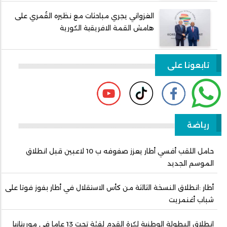
الغزواني يجري مباحثات مع نظيره القُمري على
هامش القمة الافريقية الكورية
تابعونا على
رياضة
حامل اللقب أفسي أطار يعزز صفوفه ب 10 لاعبين قبل انطلاق
الموسم الجديد
أطار :انطلاق النسخة الثالثة من كأس الاستقلال في أطار بفوز فوتا على
شباب أغنمريت
انطلاق البطولة الوطنية لكرة القدم لفئة تحت 13 عاما في موريتانيا