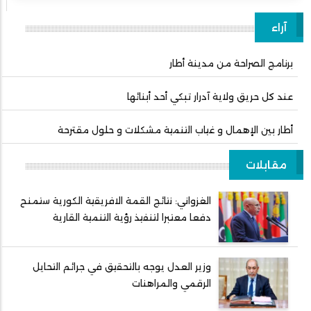
آراء
برنامج الصراحة من مدينة أطار
عند كل حريق ولاية آدرار تبكي أحد أبنائها
أطار بين الإهمال و غياب التنمية مشكلات و حلول مقترحة
مقابلات
الغزواني: نتائج القمة الافريقية الكورية ستمنح
دفعا معتبرا لتنفيذ رؤية التنمية القارية
وزير العدل يوجه بالتحقيق في جرائم التحايل
الرقمي والمراهنات