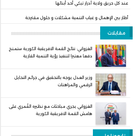
عند كل حريق ولاية آدرار تبكي أحد أبنائها
أطار بين الإهمال و غياب التنمية مشكلات و حلول مقترحة
مقابلات
الغزواني: نتائج القمة الافريقية الكورية ستمنح
دفعا معتبرا لتنفيذ رؤية التنمية القارية
وزير العدل يوجه بالتحقيق في جرائم التحايل
الرقمي والمراهنات
الغزواني يجري مباحثات مع نظيره القُمري على
هامش القمة الافريقية الكورية
تابعونا على