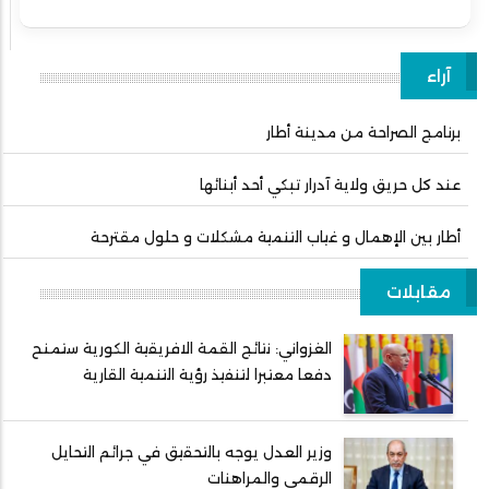
آراء
برنامج الصراحة من مدينة أطار
عند كل حريق ولاية آدرار تبكي أحد أبنائها
أطار بين الإهمال و غياب التنمية مشكلات و حلول مقترحة
مقابلات
الغزواني: نتائج القمة الافريقية الكورية ستمنح
دفعا معتبرا لتنفيذ رؤية التنمية القارية
وزير العدل يوجه بالتحقيق في جرائم التحايل
الرقمي والمراهنات